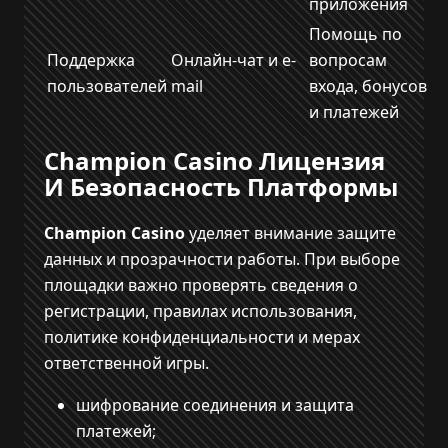
приложения
Помощь по
Поддержка
Онлайн-чат и e-
вопросам
пользователей
mail
входа, бонусов
и платежей
Champion Casino Лицензия
И Безопасность Платформы
Champion Casino
уделяет внимание защите
данных и прозрачности работы. При выборе
площадки важно проверять сведения о
регистрации, правилах использования,
политике конфиденциальности и мерах
ответственной игры.
шифрование соединения и защита
платежей;