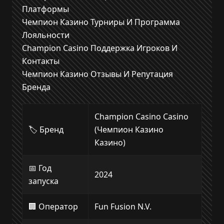
Платформы
Чемпион Казино Турниры И Программа
Лояльности
Champion Casino Поддержка Игроков И
Контакты
Чемпион Казино Отзывы И Репутация
Бренда
Champion Casino Casino
🏷️ Бренд
(Чемпион Казино
Казино)
📅 Год
2024
запуска
🏢 Оператор
Fun Fusion N.V.