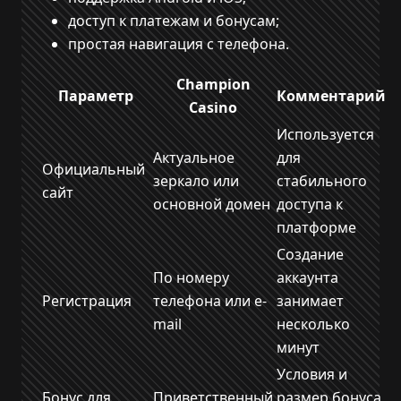
доступ к платежам и бонусам;
простая навигация с телефона.
Champion
Параметр
Комментарий
Casino
Используется
Актуальное
для
Официальный
зеркало или
стабильного
сайт
основной домен
доступа к
платформе
Создание
По номеру
аккаунта
Регистрация
телефона или e-
занимает
mail
несколько
минут
Условия и
Бонус для
Приветственный
размер бонуса