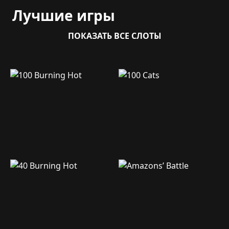
Лучшие игры
ПОКАЗАТЬ ВСЕ СЛОТЫ