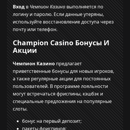
Вход
в
Чемпион Казино
выполняется по
логину и паролю. Если данные утеряны,
используйте восстановление доступа через
почту или телефон.
Champion Casino Бонусы И
Акции
Чемпион Казино
предлагает
приветственные бонусы для новых игроков,
а также регулярные акции для постоянных
пользователей. В программе лояльности
могут встречаться фриспины, кэшбэк и
специальные предложения на популярные
слоты.
бонус на первый депозит;
пакеты фриспинов;