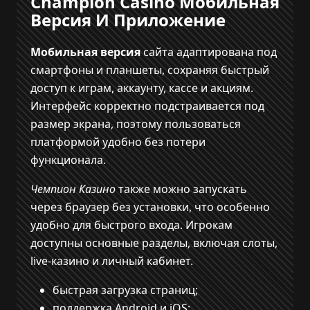
Champion Casino Мобильная
Версия И Приложение
Мобильная версия
сайта адаптирована под
смартфоны и планшеты, сохраняя быстрый
доступ к играм, аккаунту, кассе и акциям.
Интерфейс корректно подстраивается под
размер экрана, поэтому пользоваться
платформой удобно без потери
функционала.
Чемпион Казино
также можно запускать
через браузер без установки, что особенно
удобно для быстрого входа. Игрокам
доступны основные разделы, включая слоты,
live-казино и личный кабинет.
быстрая загрузка страниц;
поддержка Android и iOS;