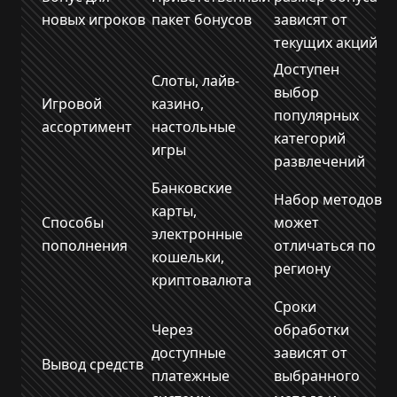
новых игроков
пакет бонусов
зависят от
текущих акций
Доступен
Слоты, лайв-
выбор
Игровой
казино,
популярных
ассортимент
настольные
категорий
игры
развлечений
Банковские
Набор методов
карты,
Способы
может
электронные
пополнения
отличаться по
кошельки,
региону
криптовалюта
Сроки
Через
обработки
доступные
зависят от
Вывод средств
платежные
выбранного