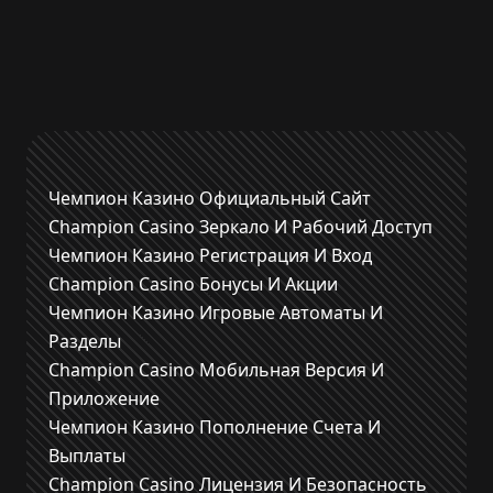
Чемпион Казино Официальный Сайт
Champion Casino Зеркало И Рабочий Доступ
Чемпион Казино Регистрация И Вход
Champion Casino Бонусы И Акции
Чемпион Казино Игровые Автоматы И
Разделы
Champion Casino Мобильная Версия И
Приложение
Чемпион Казино Пополнение Счета И
Выплаты
Champion Casino Лицензия И Безопасность